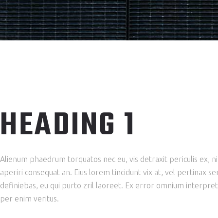
HEADING 1
Alienum phaedrum torquatos nec eu, vis detraxit periculis ex, nihi
aperiri consequat an. Eius lorem tincidunt vix at, vel pertinax se
definiebas, eu qui purto zril laoreet. Ex error omnium interpret
per enim veritus.