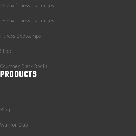
14 day fitness challenges
28 day fitness challenges
Fitness Bootcamps
Shop
Courtney Black Books
PRODUCTS
Blog
Warrior Club